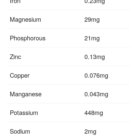
Iron
0.23mg
Magnesium
29mg
Phosphorous
21mg
Zinc
0.13mg
Copper
0.076mg
Manganese
0.043mg
Potassium
448mg
Sodium
2mg