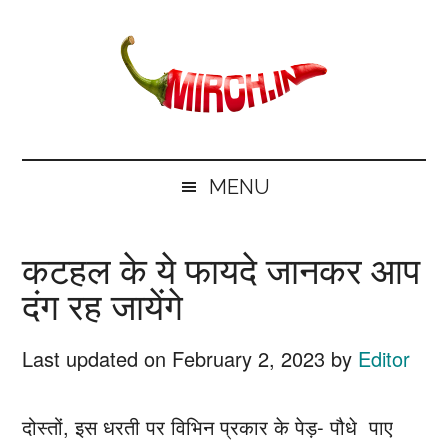
Skip
Skip
Skip
Skip
to
to
to
to
main
secondary
primary
footer
content
menu
sidebar
mirch.in
News
and
MENU
Information
in
कटहल के ये फायदे जानकर आप
Hindi
दंग रह जायेंगे
Last updated on
February 2, 2023
by
Editor
दोस्तों, इस धरती पर विभिन प्रकार के पेड़- पौधे पाए