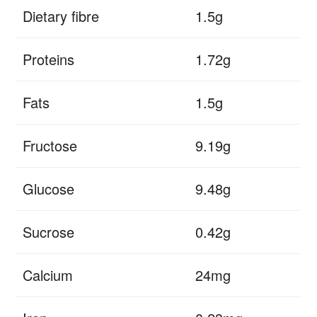
Dietary fibre
1.5g
Proteins
1.72g
Fats
1.5g
Fructose
9.19g
Glucose
9.48g
Sucrose
0.42g
Calcium
24mg