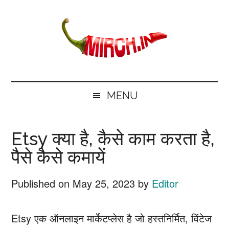
Skip
Skip
Skip
Skip
to
to
to
to
main
secondary
primary
footer
content
menu
sidebar
mirch.in
News
and
MENU
Information
in
Etsy क्या है, कैसे काम करता है,
Hindi
पैसे कैसे कमायें
Published on
May 25, 2023
by
Editor
Etsy एक ऑनलाइन मार्केटप्लेस है जो हस्तनिर्मित, विंटेज