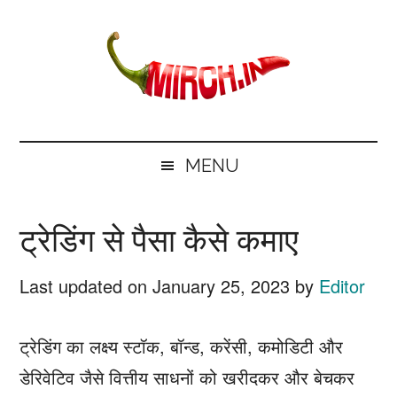
Skip
Skip
Skip
Skip
to
to
to
to
main
secondary
primary
footer
content
menu
sidebar
mirch.in
News
and
MENU
Information
in
ट्रेडिंग से पैसा कैसे कमाए
Hindi
Last updated on
January 25, 2023
by
Editor
ट्रेडिंग का लक्ष्य स्टॉक, बॉन्ड, करेंसी, कमोडिटी और
डेरिवेटिव जैसे वित्तीय साधनों को खरीदकर और बेचकर