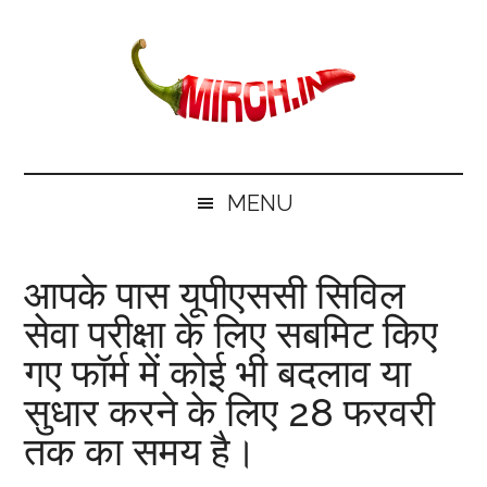
Skip
Skip
Skip
Skip
to
to
to
to
main
secondary
primary
footer
content
menu
sidebar
mirch.in
News
and
MENU
Information
in
आपके पास यूपीएससी सिविल
Hindi
सेवा परीक्षा के लिए सबमिट किए
गए फॉर्म में कोई भी बदलाव या
सुधार करने के लिए 28 फरवरी
तक का समय है।