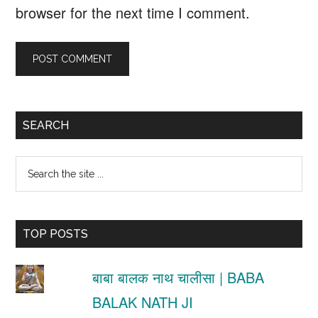
browser for the next time I comment.
Primary
SEARCH
Sidebar
Search
the
site
TOP POSTS
...
बाबा बालक नाथ चालीसा | BABA
BALAK NATH JI