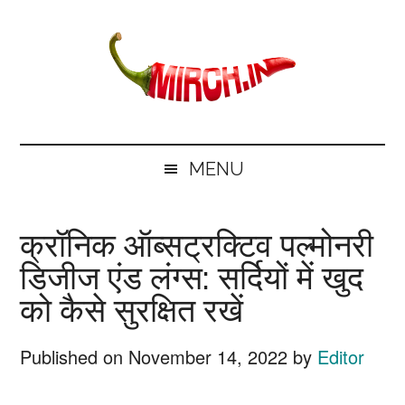
Skip
Skip
Skip
Skip
to
to
to
to
main
secondary
primary
footer
content
menu
sidebar
mirch.in
News
and
MENU
Information
in
क्रॉनिक ऑब्सट्रक्टिव पल्मोनरी
Hindi
डिजीज एंड लंग्स: सर्दियों में खुद
को कैसे सुरक्षित रखें
Published on
November 14, 2022
by
Editor