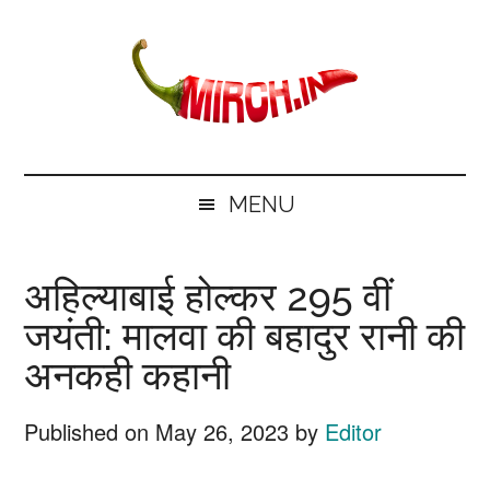
Skip
Skip
Skip
Skip
to
to
to
to
main
secondary
primary
footer
content
menu
sidebar
mirch.in
News
and
MENU
Information
in
अहिल्याबाई होल्कर 295 वीं
Hindi
जयंती: मालवा की बहादुर रानी की
अनकही कहानी
Published on
May 26, 2023
by
Editor