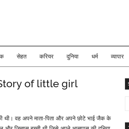
ेक
सेहत
करियर
दुनिया
धर्म
व्यापार
Story of little girl
S
t
ी थी। वह अपने माता-पिता और अपने छोटे भाई जैक के
s
लु और जिज्ञासु बच्ची थी जिसे अपने आसपास की दुनिया