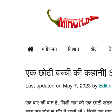
Skip
Skip
Skip
Skip
to
to
to
to
main
secondary
primary
footer
content
menu
sidebar
mirch.in
News
and
मनोरंजन
विज्ञान
खेल
ट
Information
in
एक छोटी बच्ची की कहानी| 
Hindi
Last updated on
May 7, 2023
by
Editor
एक बार की बात है, लिली नाम की एक छोटी लड़क
साथ एक छोटे से गाँव में रहती थी। लिली एक दया