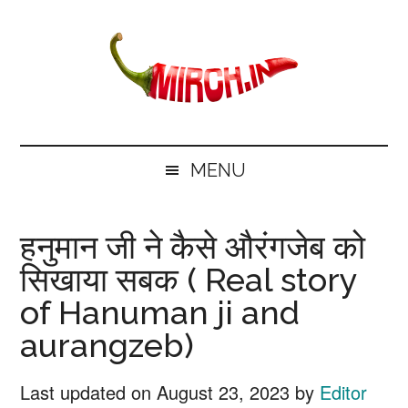
Skip
Skip
Skip
Skip
to
to
to
to
main
secondary
primary
footer
content
menu
sidebar
mirch.in
News
and
MENU
Information
in
हनुमान जी ने कैसे औरंगजेब को
Hindi
सिखाया सबक ( Real story
of Hanuman ji and
aurangzeb)
Last updated on
August 23, 2023
by
Editor