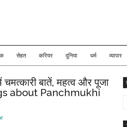
ेक
सेहत
करियर
दुनिया
धर्म
व्यापार
ं चमत्कारी बातें, महत्व और पूजा
ings about Panchmukhi
S
t
or
s