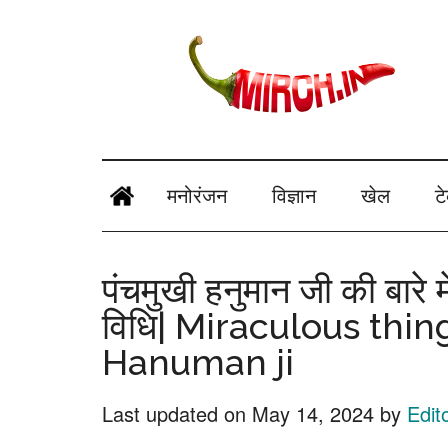
Skip
Skip
Skip
Skip
to
to
to
to
main
secondary
primary
footer
content
menu
sidebar
mirch.in
News
and
मनोरंजन
विज्ञान
खेल
ट
Information
in
पंचमुखी हनुमान जी की बारे मे
Hindi
विधि| Miraculous th
Hanuman ji
Last updated on
May 14, 2024
by
Edit