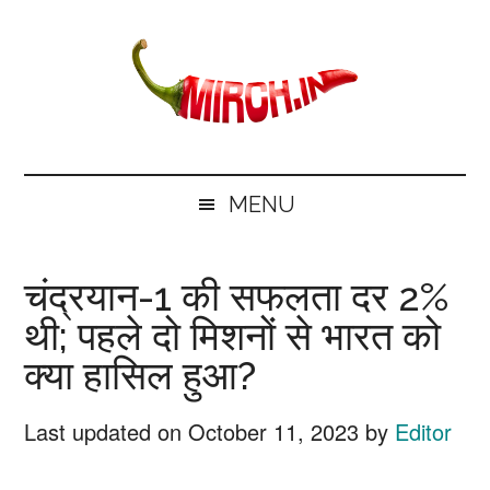
Skip
Skip
Skip
Skip
to
to
to
to
main
secondary
primary
footer
content
menu
sidebar
mirch.in
News
and
MENU
Information
in
चंद्रयान-1 की सफलता दर 2%
Hindi
थी; पहले दो मिशनों से भारत को
क्या हासिल हुआ?
Last updated on
October 11, 2023
by
Editor