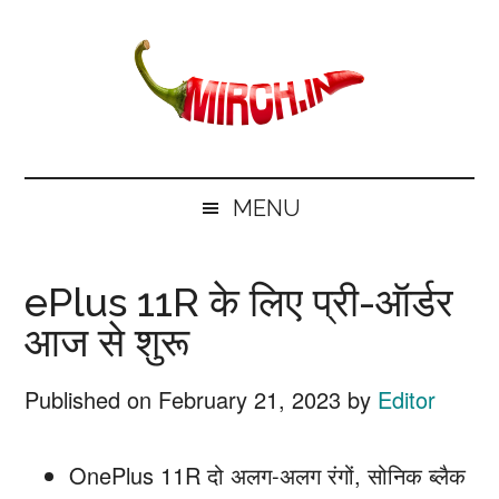
Skip
Skip
Skip
Skip
to
to
to
to
main
secondary
primary
footer
content
menu
sidebar
mirch.in
News
and
MENU
Information
in
ePlus 11R के लिए प्री-ऑर्डर
Hindi
आज से शुरू
Published on
February 21, 2023
by
Editor
OnePlus 11R दो अलग-अलग रंगों, सोनिक ब्लैक