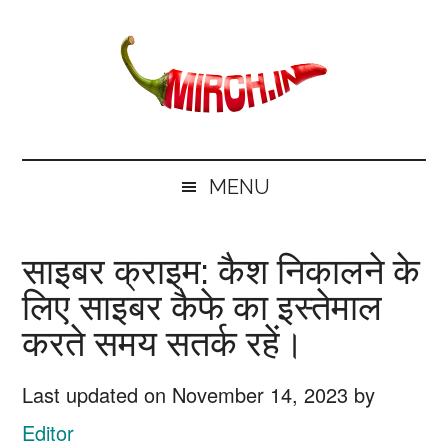
Skip
Skip
Skip
Skip
to
to
to
to
main
secondary
primary
footer
content
menu
sidebar
mirch.in
News
and
MENU
Information
in
साइबर क्राइम: कैश निकालने के
Hindi
लिए साइबर कैफे का इस्तेमाल
करते समय सतर्क रहें।
Last updated on
November 14, 2023
by
Editor