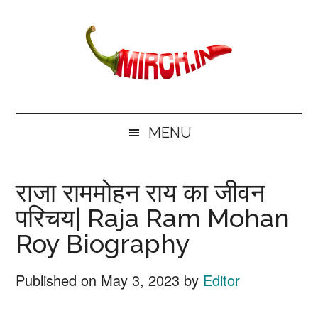
Skip
Skip
Skip
Skip
to
to
to
to
main
secondary
primary
footer
content
menu
sidebar
mirch.in
News
and
MENU
Information
in
राजा राममोहन राय का जीवन
Hindi
परिचय| Raja Ram Mohan
Roy Biography
Published on
May 3, 2023
by
Editor