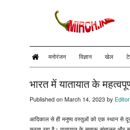
Skip
Skip
Skip
Skip
to
to
to
to
main
secondary
primary
footer
content
menu
sidebar
mirch.in
News
and
मनोरंजन
विज्ञान
खेल
ट
Information
in
भारत में यातायात के महत्वपू
Hindi
Published on
March 14, 2023
by
Editor
आदिकाल से ही मनुष्य वस्तुओं को एक स्थान से दू
करता रहा है। यातायात के सुचारू संचालन और सभ