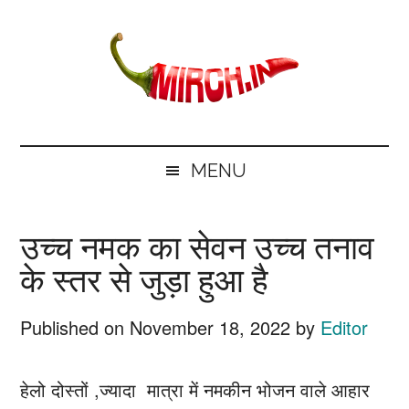
Skip
Skip
Skip
Skip
to
to
to
to
main
secondary
primary
footer
content
menu
sidebar
mirch.in
News
and
MENU
Information
in
उच्च नमक का सेवन उच्च तनाव
Hindi
के स्तर से जुड़ा हुआ है
Published on
November 18, 2022
by
Editor
हेलो दोस्तों ,ज्यादा मात्रा में नमकीन भोजन वाले आहार