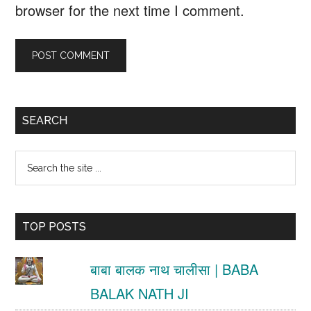
browser for the next time I comment.
Primary
SEARCH
Sidebar
Search
the
site
TOP POSTS
...
बाबा बालक नाथ चालीसा | BABA
BALAK NATH JI