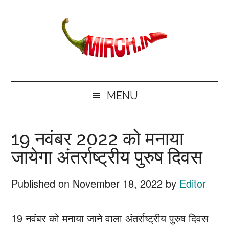
Skip
Skip
Skip
Skip
to
to
to
to
main
secondary
primary
footer
content
menu
sidebar
mirch.in
News
and
MENU
Information
in
19 नवंबर 2022 को मनाया
Hindi
जायेगा अंतर्राष्ट्रीय पुरुष दिवस
Published on
November 18, 2022
by
Editor
19 नवंबर को मनाया जाने वाला अंतर्राष्ट्रीय पुरुष दिवस