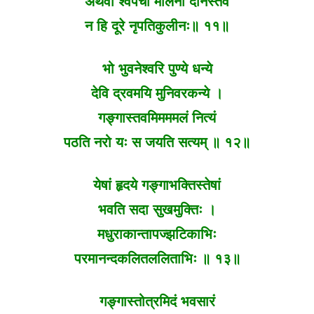
अथवा श्वपचो मलिनो दीनस्तव
न हि दूरे नृपतिकुलीनः॥ ११॥
भो भुवनेश्वरि पुण्ये धन्ये
देवि द्रवमयि मुनिवरकन्ये ।
गङ्गास्तवमिमममलं नित्यं
पठति नरो यः स जयति सत्यम् ॥ १२॥
येषां हृदये गङ्गाभक्तिस्तेषां
भवति सदा सुखमुक्तिः ।
मधुराकान्तापज्झटिकाभिः
परमानन्दकलितललिताभिः ॥ १३॥
गङ्गास्तोत्रमिदं भवसारं