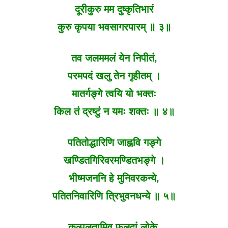
दूरीकुरु मम दुष्कृतिभारं
कुरु कृपया भवसागरपारम् ॥ ३॥
तव जलममलं येन निपीतं,
परमपदं खलु तेन गृहीतम् ।
मातर्गङ्गे त्वयि यो भक्तः
किल तं द्रष्टुं न यमः शक्तः ॥ ४॥
पतितोद्धारिणि जाह्नवि गङ्गे
खण्डितगिरिवरमण्डितभङ्गे ।
भीष्मजननि हे मुनिवरकन्ये,
पतितनिवारिणि त्रिभुवनधन्ये ॥ ५॥
कल्पलतामिव फलदां लोके,