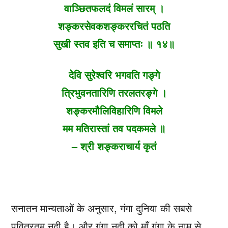
वाञ्छितफलदं विमलं सारम् ।
शङ्करसेवकशङ्कररचितं पठति
सुखी स्तव इति च समाप्तः ॥ १४॥
देवि सुरेश्वरि भगवति गङ्गे
त्रिभुवनतारिणि तरलतरङ्गे ।
शङ्करमौलिविहारिणि विमले
मम मतिरास्तां तव पदकमले ॥
– श्री शङ्कराचार्य कृतं
सनातन मान्यताओं के अनुसार, गंगा दुनिया की सबसे
पवित्रतम नदी है। और गंगा नदी को माँ गंगा के नाम से