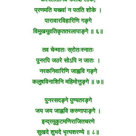
प्रणमति यस्त्वां न पतति शोके ।
पारावारविहारिणि गङ्गे
विमुखयुवतिकृततरलापाङ्गे ॥ ६॥
तव चेन्मातः स्रोतःस्नातः
पुनरपि जठरे सोऽपि न जातः ।
नरकनिवारिणि जाह्नवि गङ्गे
कलुषविनाशिनि महिमोत्तुङ्गे ॥ ७॥
पुनरसदङ्गे पुण्यतरङ्गे
जय जय जाह्नवि करुणापाङ्गे ।
इन्द्रमुकुटमणिराजितचरणे
सुखदे शुभदे भृत्यशरण्ये ॥ ८॥