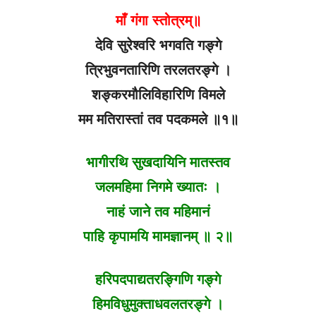
माँ गंगा स्तोत्रम्॥
देवि सुरेश्वरि भगवति गङ्गे
त्रिभुवनतारिणि तरलतरङ्गे ।
शङ्करमौलिविहारिणि विमले
मम मतिरास्तां तव पदकमले ॥१॥
भागीरथि सुखदायिनि मातस्तव
जलमहिमा निगमे ख्यातः ।
नाहं जाने तव महिमानं
पाहि कृपामयि मामज्ञानम् ॥ २॥
हरिपदपाद्यतरङ्गिणि गङ्गे
हिमविधुमुक्ताधवलतरङ्गे ।