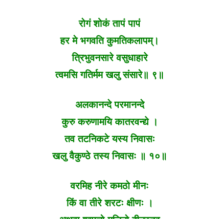
रोगं शोकं तापं पापं
हर मे भगवति कुमतिकलापम्।
त्रिभुवनसारे वसुधाहारे
त्वमसि गतिर्मम खलु संसारे॥ ९॥
अलकानन्दे परमानन्दे
कुरु करुणामयि कातरवन्द्ये ।
तव तटनिकटे यस्य निवासः
खलु वैकुण्ठे तस्य निवासः ॥ १०॥
वरमिह नीरे कमठो मीनः
किं वा तीरे शरटः क्षीणः ।