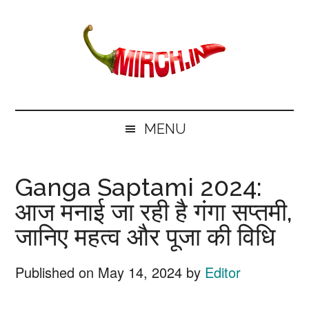
Skip
Skip
Skip
Skip
to
to
to
to
main
secondary
primary
footer
content
menu
sidebar
mirch.in
News
and
MENU
Information
in
Ganga Saptami 2024:
Hindi
आज मनाई जा रही है गंगा सप्तमी,
जानिए महत्व और पूजा की विधि
Published on
May 14, 2024
by
Editor