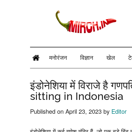
Skip
Skip
Skip
Skip
to
to
to
to
main
secondary
primary
footer
content
menu
sidebar
mirch.in
News
and
मनोरंजन
विज्ञान
खेल
ट
Information
in
इंडोनेशिया में विराजे है 
Hindi
sitting in Indonesia
Published on
April 23, 2023
by
Editor
इंडोनेशिया में कई गणेश मंदिर हैं, जो एक बड़े हिंदू