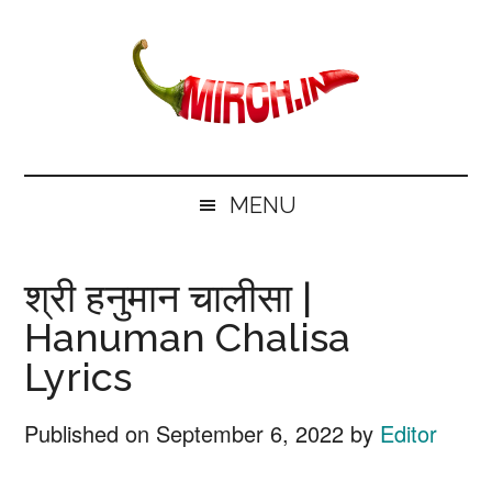
Skip
Skip
Skip
Skip
to
to
to
to
main
secondary
primary
footer
content
menu
sidebar
mirch.in
News
and
MENU
Information
in
श्री हनुमान चालीसा |
Hindi
Hanuman Chalisa
Lyrics
Published on
September 6, 2022
by
Editor