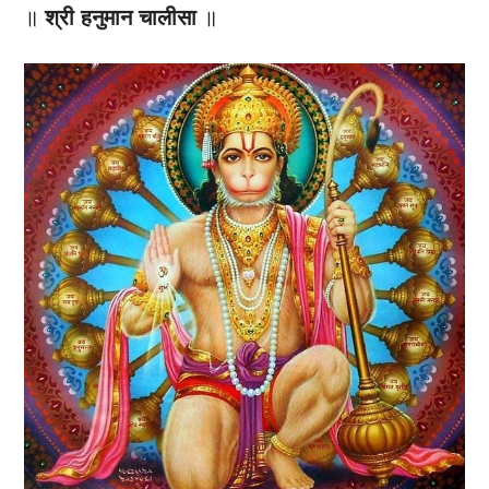
॥
श्री हनुमान चालीसा
॥