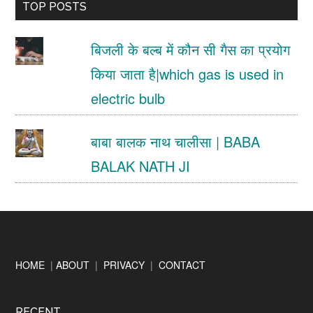
TOP POSTS
...
बिजली के बल्ब में कौन सी गैस का प्रयोग
किया जाता है|which gas is used in
electric bulb
बाबा बालक नाथ चालीसा | BABA
BALAK NATH JI
Footer
HOME
|
ABOUT
|
PRIVACY
|
CONTACT
RECENT