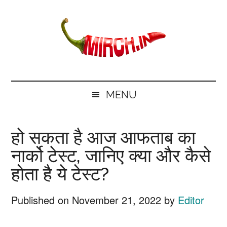
Skip
Skip
Skip
Skip
to
to
to
to
main
secondary
primary
footer
content
menu
sidebar
mirch.in
News
and
MENU
Information
in
हो सकता है आज आफताब का
Hindi
नार्को टेस्ट, जानिए क्या और कैसे
होता है ये टेस्ट?
Published on
November 21, 2022
by
Editor