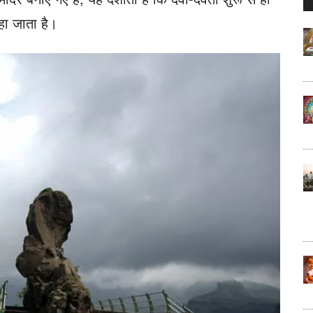
..
हा जाता है।