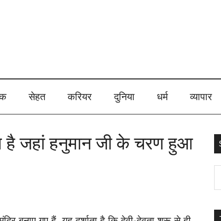
ेक
सेहत
करियर
दुनिया
धर्म
व्यापार
 है जहां हनुमान जी के चरण हुआ
S
t
s
ंदिर बनाए गए हैं, यह दर्शाता है कि देवी-देवता शुरू से ही