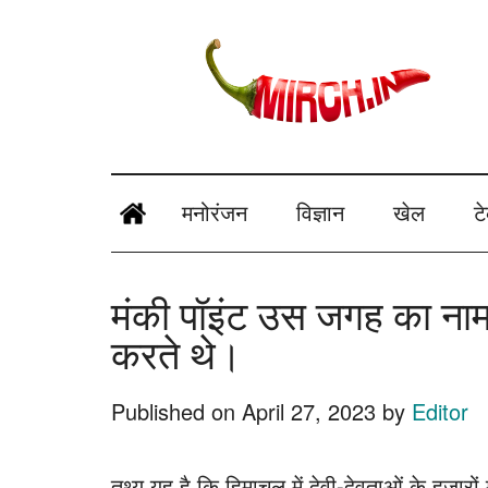
Skip
Skip
Skip
Skip
to
to
to
to
main
secondary
primary
footer
content
menu
sidebar
mirch.in
News
and
मनोरंजन
विज्ञान
खेल
ट
Information
in
मंकी पॉइंट उस जगह का नाम
Hindi
करते थे।
Published on
April 27, 2023
by
Editor
तथ्य यह है कि हिमाचल में देवी-देवताओं के हजारों म