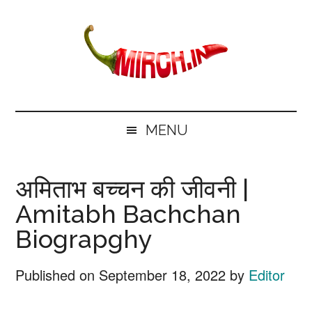
Skip
Skip
Skip
Skip
to
to
to
to
main
secondary
primary
footer
content
menu
sidebar
mirch.in
News
and
MENU
Information
in
अमिताभ बच्चन की जीवनी |
Hindi
Amitabh Bachchan
Biograpghy
Published on
September 18, 2022
by
Editor