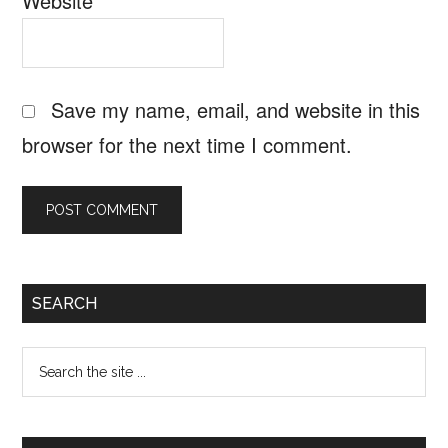
Website
Save my name, email, and website in this
browser for the next time I comment.
Primary
SEARCH
Sidebar
Search
the
site