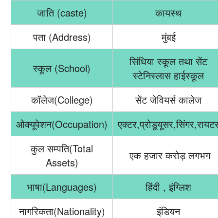
जाति (caste)
कायस्थ
पता (Address)
मुंबई
सिंधिया स्कूल तथा सेंट
स्कूल (School)
स्टेनिस्लास हाईस्कूल
कॉलेज(College)
सेंट जेवियर्स कालेज
ओक्यूपेशन(Occupation)
एक्टर,प्रोडूयूसर,सिंगर,रायट
कुल सम्पति(Total
एक हजार करोड़ लगभग
Assets)
भाषा(Languages)
हिंदी , इंग्लिश
नागरिकता(Nationality)
इंडियन