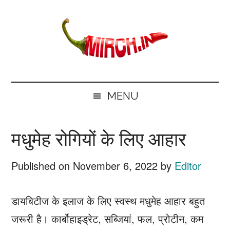
Skip
Skip
Skip
Skip
to
to
to
to
main
secondary
primary
footer
content
menu
sidebar
mirch.in
News
and
MENU
Information
in
मधुमेह रोगियों के लिए आहार
Hindi
Published on
November 6, 2022
by
Editor
डायबिटीज के इलाज के लिए स्वस्थ मधुमेह आहार बहुत
जरूरी है। कार्बोहाइड्रेट, सब्जियां, फल, प्रोटीन, कम