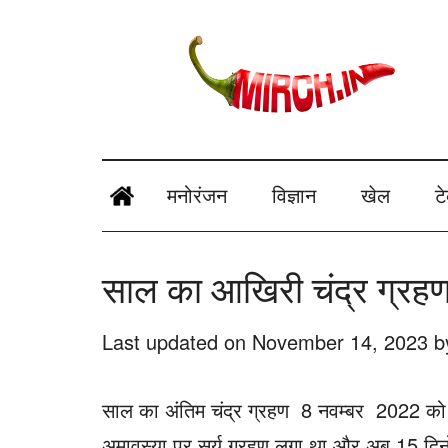
Skip
Skip
Skip
Skip
to
to
to
to
main
secondary
primary
footer
content
menu
sidebar
mirch.in
News
and
मनोरंजन
विज्ञान
खेल
ट
Information
in
साल का आखिरी चंद्र ग्रह
Hindi
Last updated on
November 14, 2023
b
साल का अंतिम चंद्र ग्रहण 8 नवम्बर 2022 को
अमावस्या पर सूर्य ग्रहण लगा था और अब 15 दिनों ब