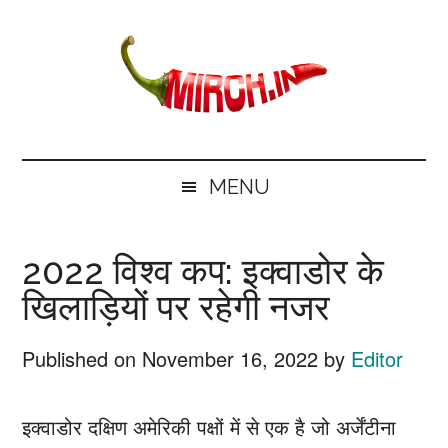
Skip
Skip
Skip
Skip
to
to
to
to
main
secondary
primary
footer
content
menu
sidebar
mirch.in
News
and
MENU
Information
in
2022 विश्व कप: इक्वाडोर के
Hindi
खिलाड़ियों पर रहेगी नजर
Published on
November 16, 2022
by
Editor
इक्वाडोर दक्षिण अमेरिकी पक्षों में से एक है जो अर्जेंटीना